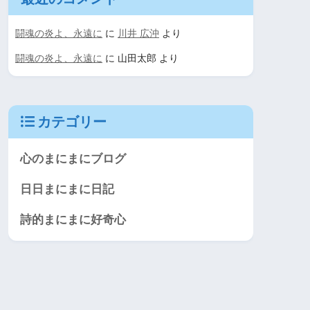
闘魂の炎よ、永遠に
に
川井 広沖
より
闘魂の炎よ、永遠に
に
山田太郎
より
カテゴリー
心のまにまにブログ
日日まにまに日記
詩的まにまに好奇心