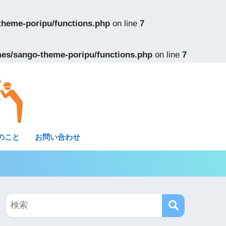
theme-poripu/functions.php
on line
7
es/sango-theme-poripu/functions.php
on line
7
のこと
お問い合わせ